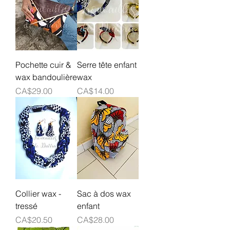
Pochette cuir &
Serre tête enfant
wax bandoulière
wax
Prix
Prix
CA$29.00
CA$14.00
Collier wax -
Sac à dos wax
tressé
enfant
Prix
Prix
CA$20.50
CA$28.00