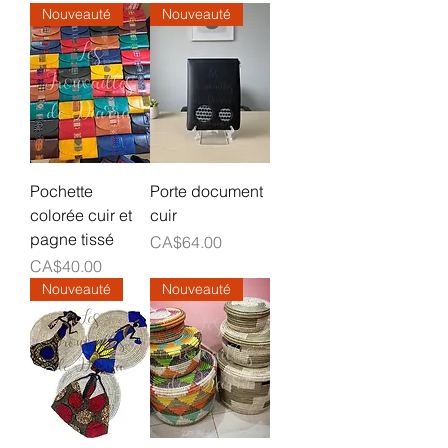
Nouveauté
Nouveauté
Pochette
Porte document
colorée cuir et
cuir
pagne tissé
Prix
CA$64.00
Prix
CA$40.00
Nouveauté
Nouveauté