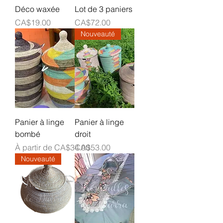
Déco waxée
Lot de 3 paniers
Prix
Prix
CA$19.00
CA$72.00
Nouveauté
Panier à linge
Panier à linge
bombé
droit
Prix promotionnel
Prix
À partir de
CA$34.00
CA$53.00
Nouveauté