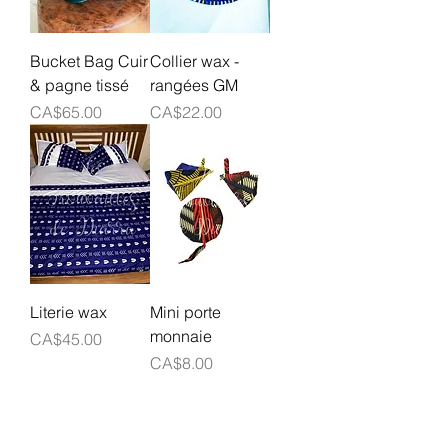
Bucket Bag Cuir
Collier wax -
& pagne tissé
rangées GM
Prix
Prix
CA$65.00
CA$22.00
Literie wax
Mini porte
monnaie
Prix
CA$45.00
Prix
CA$8.00