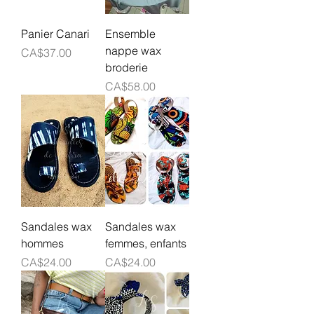
Panier Canari
Ensemble
nappe wax
Prix
CA$37.00
broderie
Prix
CA$58.00
Sandales wax
Sandales wax
hommes
femmes, enfants
Prix
Prix
CA$24.00
CA$24.00