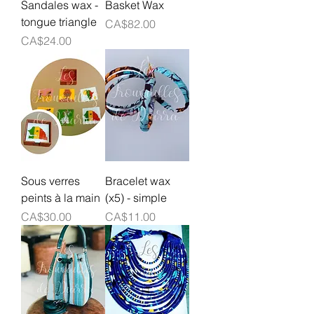
Sandales wax -
Basket Wax
tongue triangle
Prix
CA$82.00
Prix
CA$24.00
Sous verres
Bracelet wax
peints à la main
(x5) - simple
Prix
Prix
CA$30.00
CA$11.00