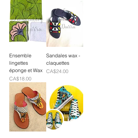
Ensemble
Sandales wax -
lingettes
claquettes
éponge et Wax
Prix
CA$24.00
Prix
CA$18.00