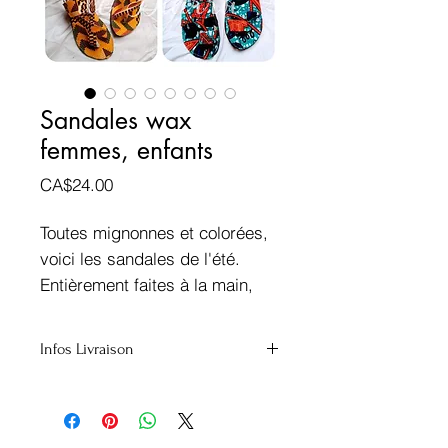
Sandales wax
femmes, enfants
Prix
CA$24.00
Toutes mignonnes et colorées,
voici les sandales de l'été.
Entièrement faites à la main,
Dakar.
Taille et tissu au choix selon les
Infos Livraison
tissus du moment
Canada
Envoi groupé (Montréal)
Envoi GP régulier
Covoyagement