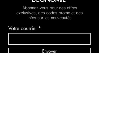
Abonnez-vous pour des offres
exclusives, des codes promo et des
infos sur les nouveautés
Votre courriel
Envoyer
MÉTHODES DE PAIEMENT