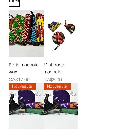
Filtrer
Porte monnaie
Mini porte
wax
monnaie
Prix
Prix
CA$17.00
CA$8.00
Nouveauté
Nouveauté