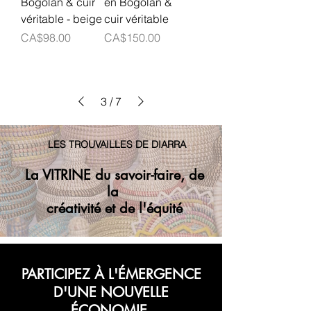
Bogolan & cuir
en Bogolan &
véritable - beige
cuir véritable
Prix
Prix
CA$98.00
CA$150.00
3
/
7
LES TROUVAILLES DE DIARRA
La VITRINE du savoir-faire, de
la
créativité et de l'équité
PARTICIPEZ À L'ÉMERGENCE
D'UNE NOUVELLE
ÉCONOMIE