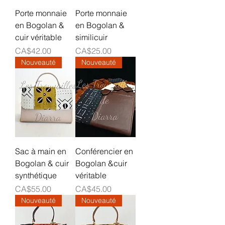
Porte monnaie
Porte monnaie
en Bogolan &
en Bogolan &
cuir véritable
similicuir
Prix
Prix
CA$42.00
CA$25.00
Nouveauté
Nouveauté
Sac à main en
Conférencier en
Bogolan & cuir
Bogolan &cuir
synthétique
véritable
Prix
Prix
CA$55.00
CA$45.00
Nouveauté
Nouveauté