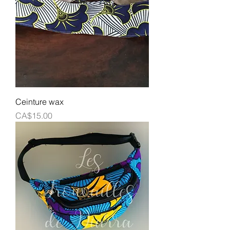
Ceinture wax
Prix
CA$15.00