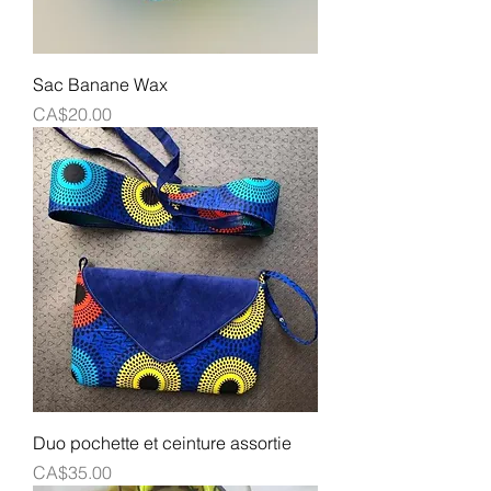
Sac Banane Wax
Prix
CA$20.00
Duo pochette et ceinture assortie
Prix
CA$35.00