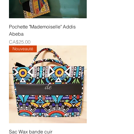
Pochette "Mademoiselle" Addis
Abeba
Prix
CA$25.00
Nouveauté
Sac Wax bande cuir