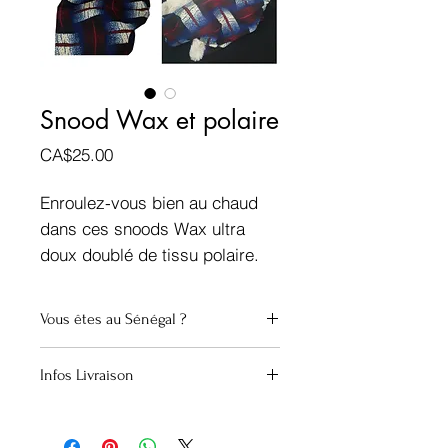
Snood Wax et polaire
Prix
CA$25.00
Enroulez-vous bien au chaud
dans ces snoods Wax ultra
doux doublé de tissu polaire.
Large choix de tissus Wax
Vous êtes au Sénégal ?
Longueur totale : env.160cm
Largeur : 45cm
10.000 Cfa
Infos Livraison
Canada
Envoi groupé (Montréal) chaque