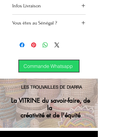
Réalisé par les artisans locaux
Infos Livraison
à Dakar.
Canada
Vous êtes au Sénégal ?
Envoi groupé (Montréal)
Envoi GP régulier
Covoyagement
15 000 Cfa
International
DHL
Commande Whatsapp
LES TROUVAILLES DE DIARRA
La VITRINE du savoir-faire, de
la
créativité et de l'équité