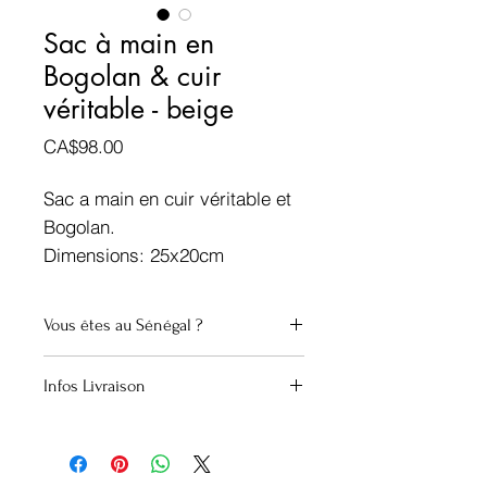
Sac à main en
Bogolan & cuir
véritable - beige
Prix
CA$98.00
Sac a main en cuir véritable et
Bogolan.
Dimensions: 25x20cm
Couleur: Beige
Vous êtes au Sénégal ?
Voir d'autres produits en
BOGOLAN
45.000 Cfa
Infos Livraison
Canada
Envoi groupé (Montréal)
Envoi GP régulier
Covoyagement