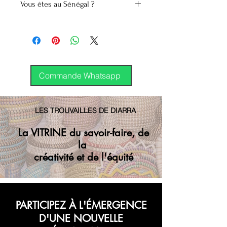
Vous êtes au Sénégal ?
beignet Dougoup est le beignet
africain par excellence.
2.500 Cfa
L’utilisation de ce mix vous
facilitera votre préparatio et
vous procurera la texture
Commande Whatsapp
parfaite pour vos beignets !
LES TROUVAILLES DE DIARRA
La VITRINE du savoir-faire, de
la
créativité et de l'équité
PARTICIPEZ À L'ÉMERGENCE
D'UNE NOUVELLE