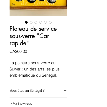
Plateau de service
sous-verre "Car
rapide"
Prix
CA$60.00
La peinture sous verre ou
Suwer : un des arts les plus
emblématique du Sénégal.
Plateau de service en bois ou
Vous êtes au Sénégal ?
en aluminium, peint à la main.
20.000 Cfa
Infos Livraison
Dimensions : env. 38cm x