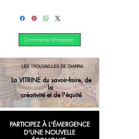
28cm.
Canada
Envoi groupé (Montréal)
Plateau rond également
Envoi GP régulier
Covoyagement
disponible
International
DHL
Commande Whatsapp
LES TROUVAILLES DE DIARRA
La VITRINE du savoir-faire, de
la
créativité et de l'équité
PARTICIPEZ À L'ÉMERGENCE
D'UNE NOUVELLE