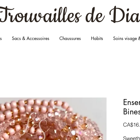
Trouvailles
de Dia
s
Sacs & Accessoires
Chaussures
Habits
Soins visage 
Ense
Bines
CA$16
Sweeth