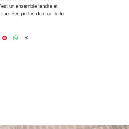
’est un ensemble tendre et
que. Ses perles de rocaille le
 confortable à souhait. Il est
t pour les amoureuses du rose.
es
r
: Rose et doré