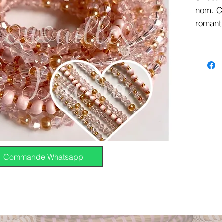
nom. C
romanti
rendent
parfai
4 pièc
Couleu
Commande Whatsapp