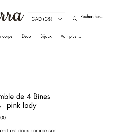
rra
CAD (C$)
& corps
Déco
Bijoux
Voir plus ...
mble de 4 Bines
 - pink lady
Prix
.00
eart est doux comme son