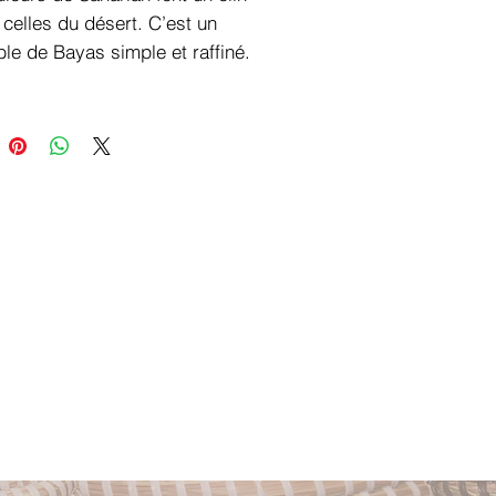
 celles du désert. C’est un
le de Bayas simple et raffiné.
staux transparents se mêlent
staux dorés pour créer un
oyal. Les tons nudes de
n iront avec n’importe quelle
on et s’accorderont avec votre
e préférée.
es
r
: Blanc transparent et beige.