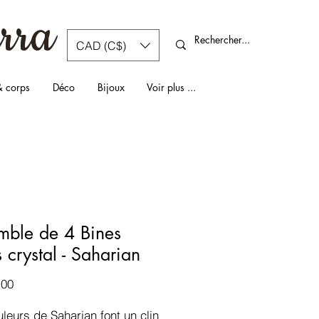
rra
CAD (C$)
& corps
Déco
Bijoux
Voir plus ...
mble de 4 Bines
 crystal - Saharian
Prix
.00
leurs de Saharian font un clin