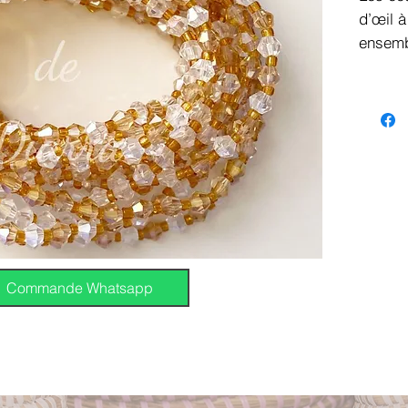
d’œil à
ensemb
Les cri
aux cri
effet r
Saharia
carnati
lingeri
4 pièc
Couleu
Commande Whatsapp