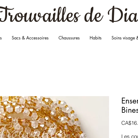
Trouvailles
de Dia
s
Sacs & Accessoires
Chaussures
Habits
Soins visage 
Ense
Bines
CA$16
Les cou