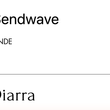
NDE
iarra