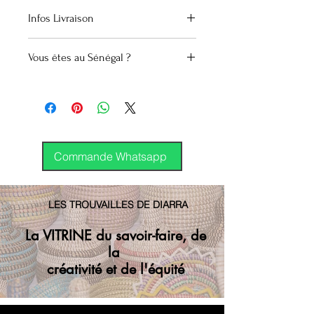
Infos Livraison
Nombreuses couleurs au choix.
Matériaux : perles de verre
International
Vous êtes au Sénégal ?
DHL
GP
Possibilité d'acheter le DUO :
4.000 Cfa (Hors livraison)
collier et bracelet assortis
Commande Whatsapp
LES TROUVAILLES DE DIARRA
La VITRINE du savoir-faire, de
la
créativité et de l'équité