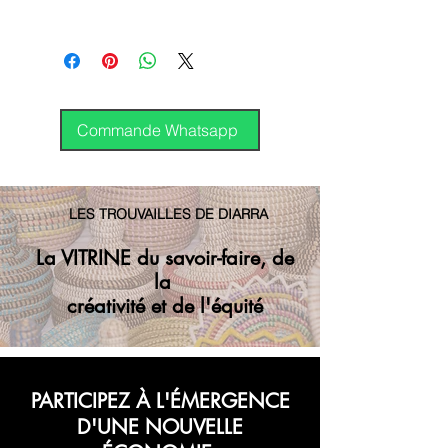
Envoi GP régulier
Covoyagement
14.000
International
DHL
Commande Whatsapp
LES TROUVAILLES DE DIARRA
La VITRINE du savoir-faire, de
la
créativité et de l'équité
PARTICIPEZ À L'ÉMERGENCE
D'UNE NOUVELLE