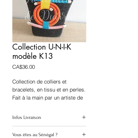
Collection U-N-I-K
modèle K13
Prix
CA$36.00
Collection de colliers et
bracelets, en tissu et en perles.
Fait à la main par un artiste de
talent.
Infos Livraison
Dakar, Sénégal
Canada
Vous êtes au Sénégal ?
Envoi groupé (Montréal)