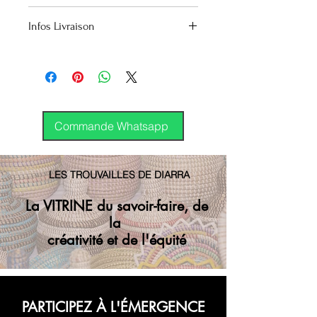
25.000 Cfa
Infos Livraison
Canada
Envoi groupé (Montréal)
Envoi GP régulier
Covoyagement
International
DHL
Commande Whatsapp
LES TROUVAILLES DE DIARRA
La VITRINE du savoir-faire, de
la
créativité et de l'équité
PARTICIPEZ À L'ÉMERGENCE