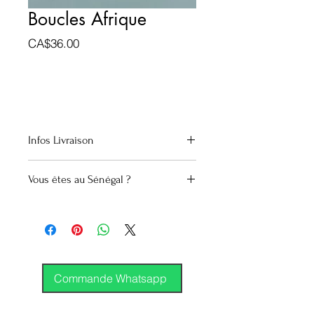
Boucles Afrique
Prix
CA$36.00
Infos Livraison
Canada
Vous êtes au Sénégal ?
Envoi groupé (Montréal)
Envoi GP régulier
Covoyagement
15.000 Cfa
International
DHL
GP
Commande Whatsapp