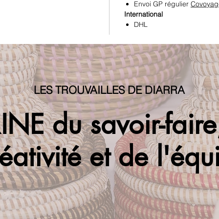
Envoi GP régulier
Covoyag
International
DHL
LES TROUVAILLES DE DIARRA
INE du savoir-fair
éativité et de l'équ