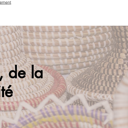
ement
e, de la
ité