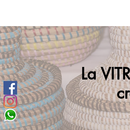
La VITR
cr