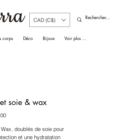
rra
CAD (C$)
& corps
Déco
Bijoux
Voir plus ...
et soie & wax
Prix
.00
 Wax, doublés de soie pour
tection et une hydratation